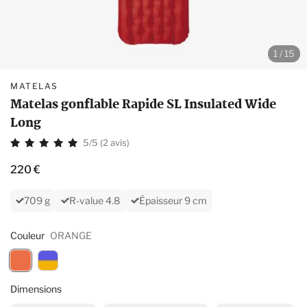
1 / 15
MATELAS
Matelas gonflable Rapide SL Insulated Wide
Long
5/5 (2 avis)
220 €
709 g
R-value 4.8
Épaisseur 9 cm
Couleur
ORANGE
Dimensions